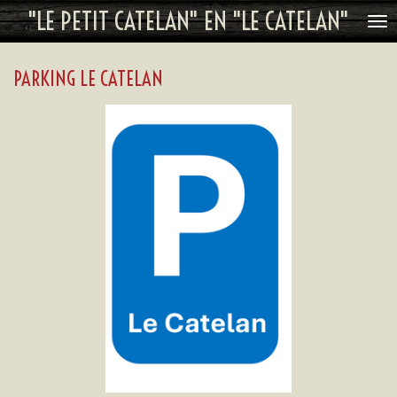
"LE PETIT CATELAN" EN "LE CATELAN"
Ga
direct
naar
PARKING LE CATELAN
de
hoofdinhoud