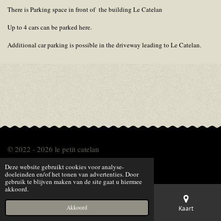
There is Parking space in front of the building Le Catelan
Up to 4 cars can be parked here.
Additional car parking is possible in the driveway leading to Le Catelan.
© 2022 - 2026 le petit catelan
Powered by
JouwWeb
Deze website gebruikt cookies voor analyse-
doeleinden en/of het tonen van advertenties. Door
gebruik te blijven maken van de site gaat u hiermee
akkoord.
Akkoord
E-mailadres
Telefoonnummer
Kaart