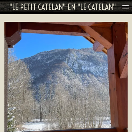
"LE PETIT CATELAN" EN "LE CATELAN"
Ga
direct
naar
de
hoofdinhoud